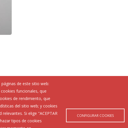
 páginas de este sitio web:
; cookies funcionales, que
Noticias
 cookies de rendimiento, que
Eventos
ísticas del sitio web; y cookies
Corporación Municipal
d relevantes. Si elige "ACEPTAR
Teléfonos de interés
CONFIGURAR COOKIES
hazar tipos de cookies