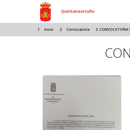
Pasar al contenido principal
Quintanaortuño
Inicio
Convocatoria
CONVOCATORIA S
CON