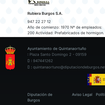
Rubiera Burgos S.A.
947 22 27 12
Año de comienzo: 1970 Nº de empleados:
200 Actividad: Prefabricados de hormigon.
Ver más
Ayuntamiento de Quintanaortuño
:
Plaza Santo Domingo 2 - 09159
:
947441262
:
quintanaortuno@diputaciondeburgos.ne
Diputación de
Aviso Legal
Polít
Burgos