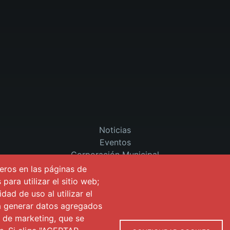
Noticias
Eventos
Corporación Municipal
Teléfonos de interés
eros en las páginas de
para utilizar el sitio web;
dad de uso al utilizar el
ra generar datos agregados
s de marketing, que se