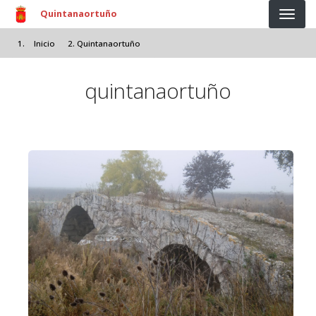
Pasar al contenido principal
Quintanaortuño
Inicio
Quintanaortuño
quintanaortuño